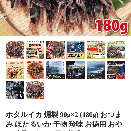
ホタルイカ 燻製 90g×2 (180g) おつま
み ほたるいか 干物 珍味 お徳用 おや