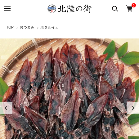
0
TOP
おつまみ
ホタルイカ