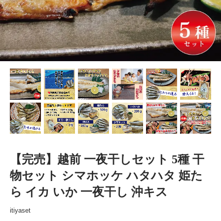
【完売】越前 一夜干しセット 5種 干
物セット シマホッケ ハタハタ 姫た
ら イカ いか 一夜干し 沖キス
itiyaset