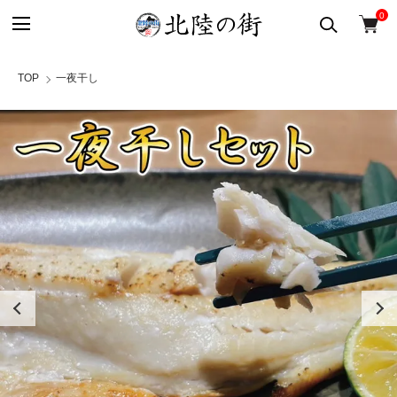
0
TOP
一夜干し