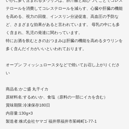
いかに多く含まれるタウリンは、胆汁酸と結びつくことでコレス
テロールを消費してコレステロールを減らす、心臓や肝臓の機能
を高める、視力の回復、インスリン分泌促進、高血圧の予防な
ど、さまざまな効果があると言われています。 母乳の中にも多
く含まれ、乳児の発達に関わっています。
特にお酒を飲むときのおつまみは肝臓の機能を高めるタウリンを
多く含んだイカがいいといわれております。
オーブン フィッシュロースタなどで焼いてお召し上がりくださ
い
商品名:かご盛 丸干イカ
原材料名:するめいか、食塩（原料の一部にイカを含む）
賞味期限:冷凍保存180日
内容量:130g×3
製造者:株式会社ヤマゴ 福井県福井市茱崎町1-77-1