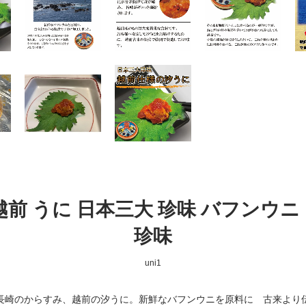
 越前 うに 日本三大 珍味 バフンウニ
珍味
uni1
長崎のからすみ、越前の汐うに。新鮮なバフンウニを原料に 古来より