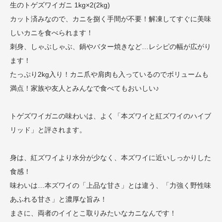
生のトゲズワイガニ 1kg×2(2kg)
カット済みなので、カニを捌く手間が不要！解凍してすぐに美味
しいカニを食べられます！
刺身、しゃぶしゃぶ、鍋やバター焼きなど…レシピの幅が広がり
ます！
たっぷり2kg入り！カニ爪や肩肉も入っているのでボリュームも
満点！家族や友人とみんなで食べてもおいしい♪
トゲズワイガニの味わいは、よく「本ズワイと紅ズワイのハイブ
リッド」と評されます。
身は、紅ズワイより水分が少なく、本ズワイに近いしっかりした
食感！
味わいは…本ズワイの「上品な甘さ」とは違う、「力強く野性味
あふれる甘さ」と濃厚な旨み！
まさに、両者のイイとこ取りみたいなカニなんです！