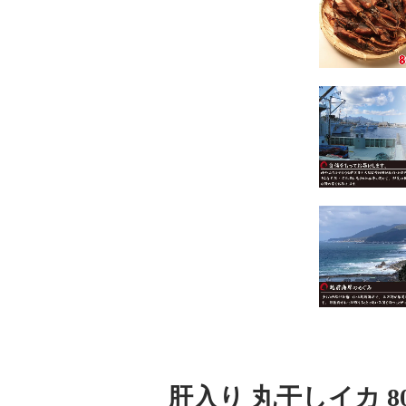
肝入り 丸干しイカ 8