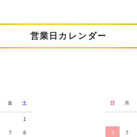
営業日カレンダー
金
土
日
月
1
7
8
6
7