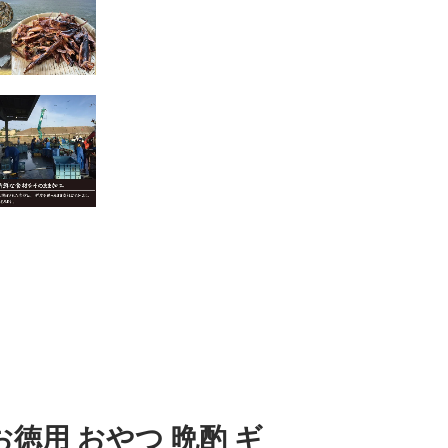
お徳用 おやつ 晩酌 ギ